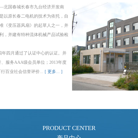
—北国春城长春市九台经济开发南
司是以原长春二电机的技术为依托，自
准《变压器风扇》的起草人之一，并
利，并建有特种流体机械产品试验检
00四年四月通过了认证中心的认证。并
、服务AAA级会员单位；2013年度
行百业社会信誉评价...
[ 更多... ]
PRODUCT CENTER