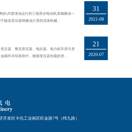
31
结构的,内置潜油运行的三相异步电动机直轴驱动一
2021-08
于输送变压器绝缘油介质的流体机械...
21
力变压器、整流变压器、电抗器、电力机车牵引变
2020-07
油循环冷却系统中。根据变压器负载的变...
济开发区卡伦工业南区旺金路7号（纬九路）
8