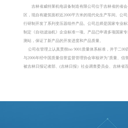
吉林省威特莱机电设备制造有限公司位于吉林省的省会
区，现自有建筑面积近2000平方米的现代化生产车间。公
行研制开发了系列变压器组件产品。公司总师是国家专业标
制定《自动滤油机》企业标准一项。产品已申请多项国家专
测站，保证了新产品的开发进度和产品质量。
公司在管理上认真贯彻iso 9001质量体系标准，并于二
与2006年经中国质量信誉监督管理协会审核评为“质量、信誉
被吉林日报记者部、(吉林日报）社会调查委员会、吉林省百